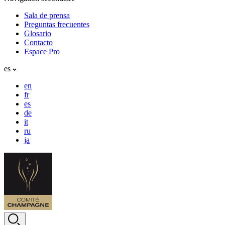
Sala de prensa
Preguntas frecuentes
Glosario
Contacto
Espace Pro
es
en
fr
es
de
it
ru
ja