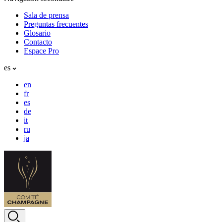
Sala de prensa
Preguntas frecuentes
Glosario
Contacto
Espace Pro
es
en
fr
es
de
it
ru
ja