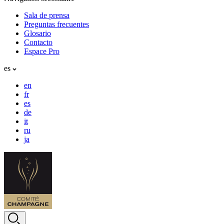
Sala de prensa
Preguntas frecuentes
Glosario
Contacto
Espace Pro
es
en
fr
es
de
it
ru
ja