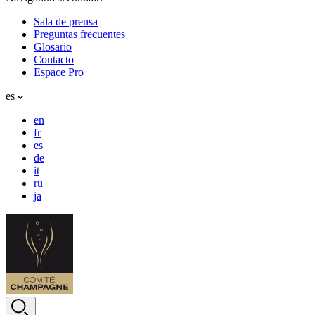
Sala de prensa
Preguntas frecuentes
Glosario
Contacto
Espace Pro
es
en
fr
es
de
it
ru
ja