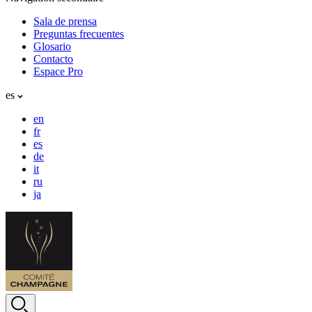
Sala de prensa
Preguntas frecuentes
Glosario
Contacto
Espace Pro
es
en
fr
es
de
it
ru
ja