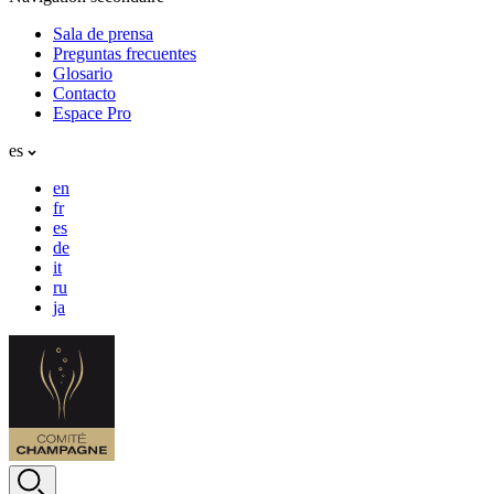
Sala de prensa
Preguntas frecuentes
Glosario
Contacto
Espace Pro
es
en
fr
es
de
it
ru
ja