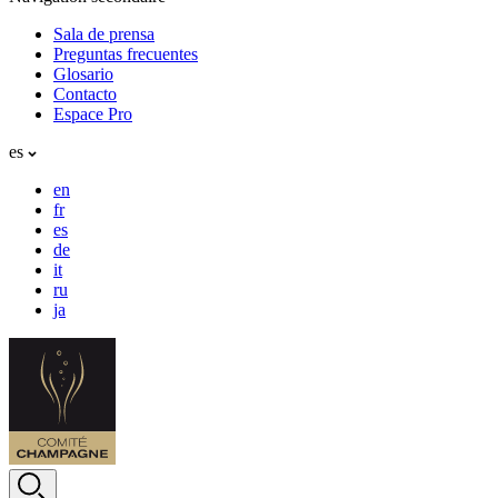
Sala de prensa
Preguntas frecuentes
Glosario
Contacto
Espace Pro
es
en
fr
es
de
it
ru
ja