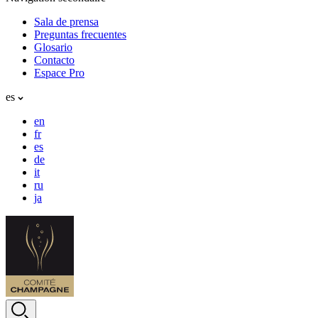
Sala de prensa
Preguntas frecuentes
Glosario
Contacto
Espace Pro
es
en
fr
es
de
it
ru
ja