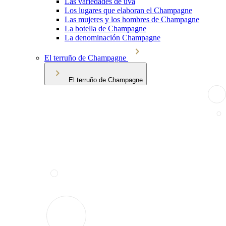
Las variedades de uva
Los lugares que elaboran el Champagne
Las mujeres y los hombres de Champagne
La botella de Champagne
La denominación Champagne
El terruño de Champagne
El terruño de Champagne