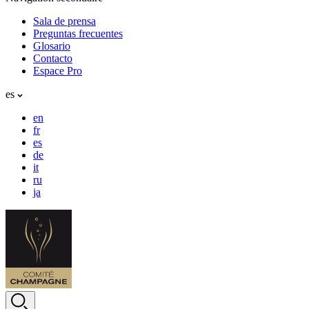
Sala de prensa
Preguntas frecuentes
Glosario
Contacto
Espace Pro
es
en
fr
es
de
it
ru
ja