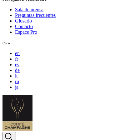
Sala de prensa
Preguntas frecuentes
Glosario
Contacto
Espace Pro
es
en
fr
es
de
it
ru
ja