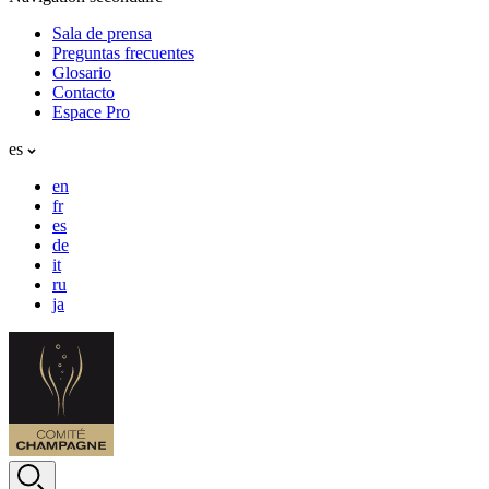
Sala de prensa
Preguntas frecuentes
Glosario
Contacto
Espace Pro
es
en
fr
es
de
it
ru
ja