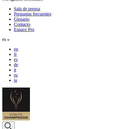
Sala de prensa
Preguntas frecuentes
Glosario
Contacto
Espace Pro
es
en
fr
es
de
it
ru
ja