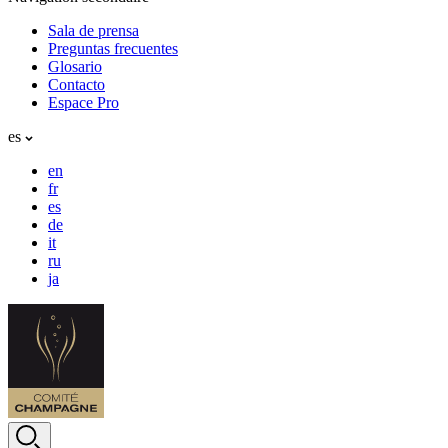
Sala de prensa
Preguntas frecuentes
Glosario
Contacto
Espace Pro
es
en
fr
es
de
it
ru
ja