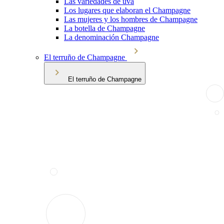
Las variedades de uva
Los lugares que elaboran el Champagne
Las mujeres y los hombres de Champagne
La botella de Champagne
La denominación Champagne
El terruño de Champagne
El terruño de Champagne