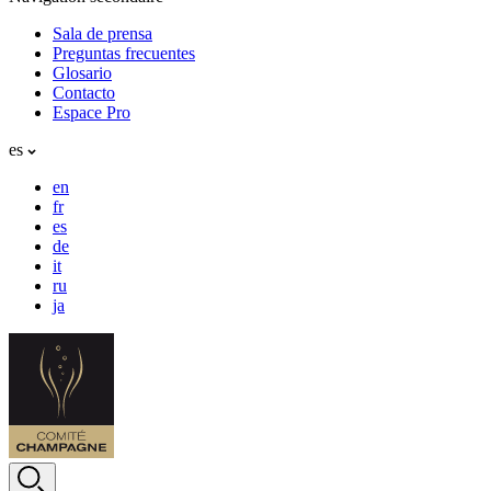
Sala de prensa
Preguntas frecuentes
Glosario
Contacto
Espace Pro
es
en
fr
es
de
it
ru
ja