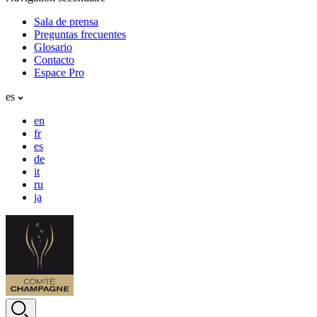
Sala de prensa
Preguntas frecuentes
Glosario
Contacto
Espace Pro
es
en
fr
es
de
it
ru
ja