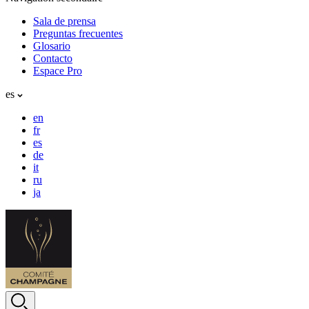
Sala de prensa
Preguntas frecuentes
Glosario
Contacto
Espace Pro
es
en
fr
es
de
it
ru
ja