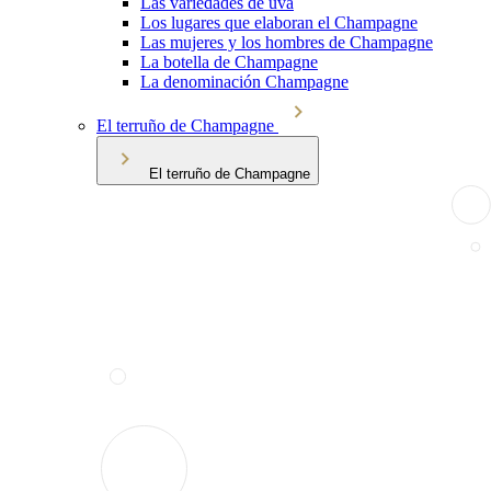
Las variedades de uva
Los lugares que elaboran el Champagne
Las mujeres y los hombres de Champagne
La botella de Champagne
La denominación Champagne
El terruño de Champagne
El terruño de Champagne