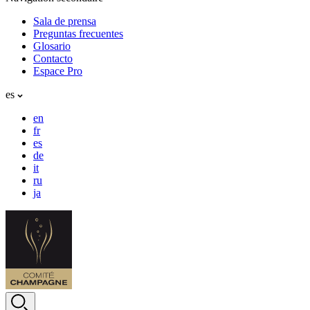
Sala de prensa
Preguntas frecuentes
Glosario
Contacto
Espace Pro
es
en
fr
es
de
it
ru
ja