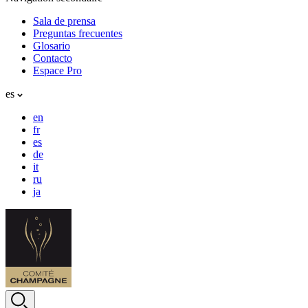
Sala de prensa
Preguntas frecuentes
Glosario
Contacto
Espace Pro
es
en
fr
es
de
it
ru
ja