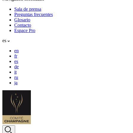
Sala de prensa
Preguntas frecuentes
Glosario
Contacto
Espace Pro
es
en
fr
es
de
it
ru
ja