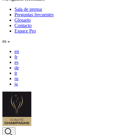
Sala de prensa
Preguntas frecuentes
Glosario
Contacto
Espace Pro
es
en
fr
es
de
it
ru
ja