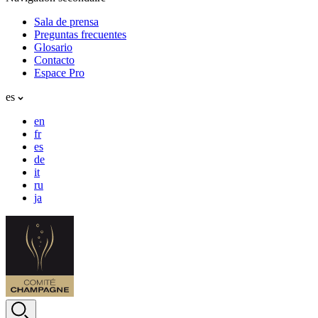
Sala de prensa
Preguntas frecuentes
Glosario
Contacto
Espace Pro
es
en
fr
es
de
it
ru
ja