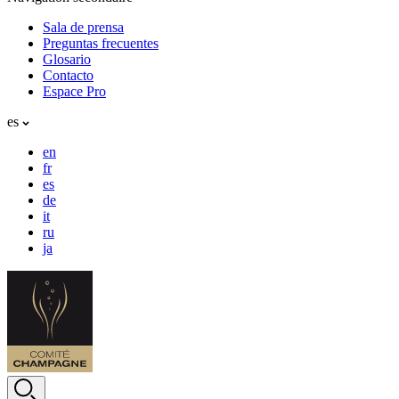
Sala de prensa
Preguntas frecuentes
Glosario
Contacto
Espace Pro
es
en
fr
es
de
it
ru
ja