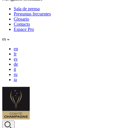
Sala de prensa
Preguntas frecuentes
Glosario
Contacto
Espace Pro
es
en
fr
es
de
it
ru
ja