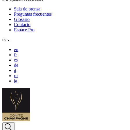
Sala de prensa
Preguntas frecuentes
Glosario
Contacto
Espace Pro
es
en
fr
es
de
it
ru
ja