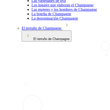
Las variedades de uva
Los lugares que elaboran el Champagne
Las mujeres y los hombres de Champagne
La botella de Champagne
La denominación Champagne
El terruño de Champagne
El terruño de Champagne