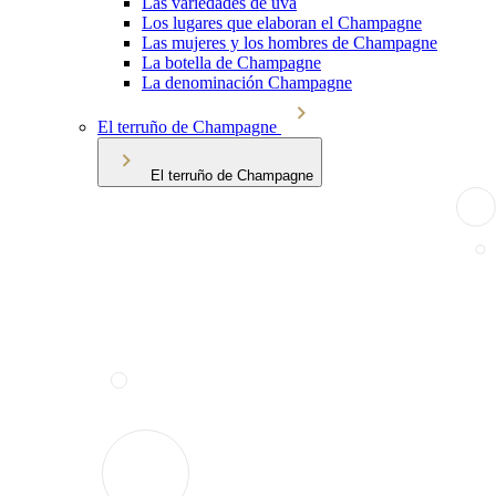
Las variedades de uva
Los lugares que elaboran el Champagne
Las mujeres y los hombres de Champagne
La botella de Champagne
La denominación Champagne
El terruño de Champagne
El terruño de Champagne