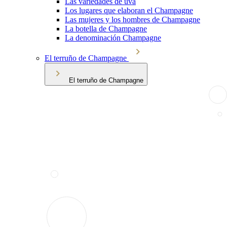
Las variedades de uva
Los lugares que elaboran el Champagne
Las mujeres y los hombres de Champagne
La botella de Champagne
La denominación Champagne
El terruño de Champagne
El terruño de Champagne