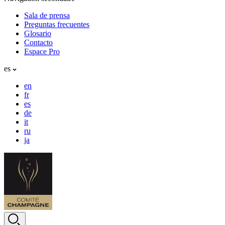
Sala de prensa
Preguntas frecuentes
Glosario
Contacto
Espace Pro
es
en
fr
es
de
it
ru
ja