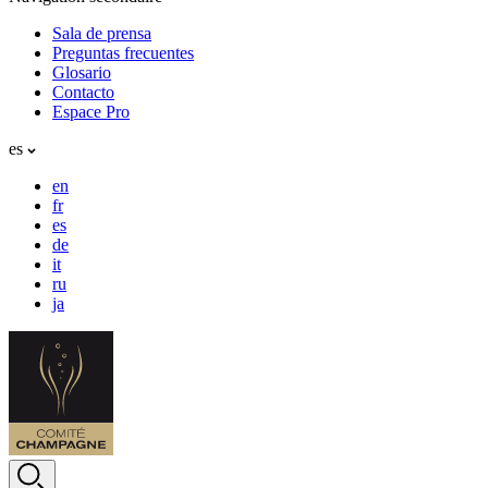
Sala de prensa
Preguntas frecuentes
Glosario
Contacto
Espace Pro
es
en
fr
es
de
it
ru
ja