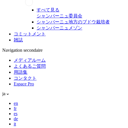
すべて見る
シャンパーニュ委員会
シャンパーニュ地方のブドウ栽培者
シャンパーニュメゾン
コミットメント
雑誌
Navigation secondaire
メディアルーム
よくあるご質問
用語集
コンタクト
Espace Pro
ja
en
fr
es
de
it