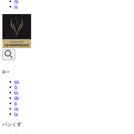
ru
ja
ja
en
fr
es
de
it
ru
ja
パンくず