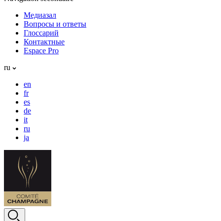
Медиазал
Вопросы и ответы
Глоссарий
Контактные
Espace Pro
ru
en
fr
es
de
it
ru
ja