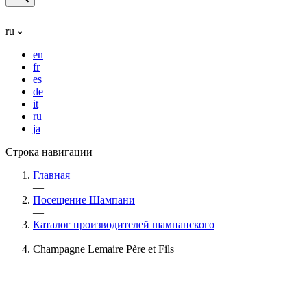
ru
en
fr
es
de
it
ru
ja
Строка навигации
Главная
—
Посещение Шампани
—
Каталог производителей шампанского
—
Champagne Lemaire Père et Fils