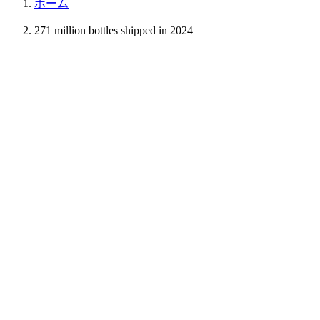
ホーム
—
271 million bottles shipped in 2024