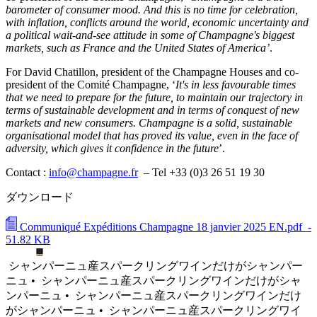
barometer of consumer mood. And this is no time for celebration,
with inflation, conflicts around the world, economic uncertainty and
a political wait-and-see attitude in some of Champagne's biggest
markets, such as France and the United States of America’
.
For David Chatillon, president of the Champagne Houses and co-
president of the Comité Champagne, ‘
It's in less favourable times
that we need to prepare for the future, to maintain our trajectory in
terms of sustainable development and in terms of conquest of new
markets and new consumers. Champagne is a solid, sustainable
organisational model that has proved its value, even in the face of
adversity, which gives it confidence in the future
’.
Contact :
info@champagne.fr
– Tel +33 (0)3 26 51 19 30
ダウンロード
Communiqué Expéditions Champagne 18 janvier 2025 EN.pdf
-
51.82 KB
シャンパーニュ産スパークリングワインだけがシャンパー
ニュ •
シャンパーニュ産スパークリングワインだけがシャ
ンパーニュ •
シャンパーニュ産スパークリングワインだけ
がシャンパーニュ •
シャンパーニュ産スパークリングワイ