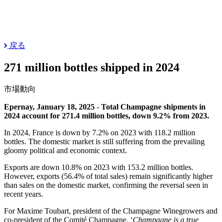
戻る
271 million bottles shipped in 2024
市場動向
Epernay, January 18, 2025
-
Total Champagne shipments in
2024 account for 271.4 million bottles, down 9.2% from 2023.
In 2024, France is down by 7.2% on 2023 with 118.2 million
bottles. The domestic market is still suffering from the prevailing
gloomy political and economic context.
Exports are down 10.8% on 2023 with 153.2 million bottles.
However, exports (56.4% of total sales) remain significantly higher
than sales on the domestic market, confirming the reversal seen in
recent years.
For Maxime Toubart, president of the Champagne Winegrowers and
co-president of the Comité Champagne, ‘
Champagne is a true