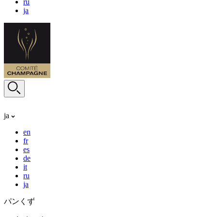
ru
ja
ja
en
fr
es
de
it
ru
ja
パンくず