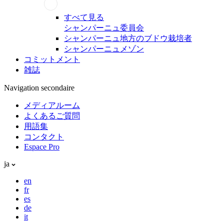
すべて見る
シャンパーニュ委員会
シャンパーニュ地方のブドウ栽培者
シャンパーニュメゾン
コミットメント
雑誌
Navigation secondaire
メディアルーム
よくあるご質問
用語集
コンタクト
Espace Pro
ja
en
fr
es
de
it