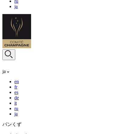
ru
ja
ja
en
fr
es
de
it
ru
ja
パンくず