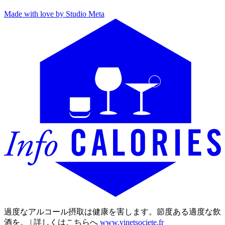
Made with love by Studio Meta
過度なアルコール摂取は健康を害します。節度ある適度な飲
酒を。 | 詳しくはこちらへ
www.vinetsociete.fr