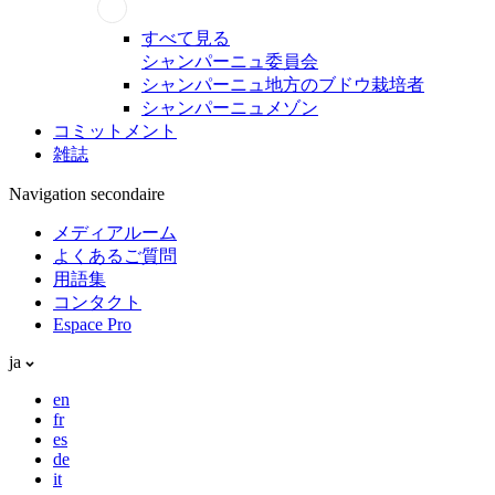
すべて見る
シャンパーニュ委員会
シャンパーニュ地方のブドウ栽培者
シャンパーニュメゾン
コミットメント
雑誌
Navigation secondaire
メディアルーム
よくあるご質問
用語集
コンタクト
Espace Pro
ja
en
fr
es
de
it