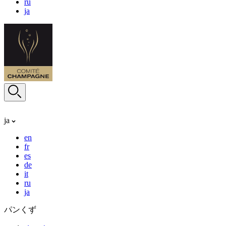
ru
ja
ja
en
fr
es
de
it
ru
ja
パンくず