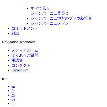
すべて見る
シャンパーニュ委員会
シャンパーニュ地方のブドウ栽培者
シャンパーニュメゾン
コミットメント
雑誌
Navigation secondaire
メディアルーム
よくあるご質問
用語集
コンタクト
Espace Pro
ja
en
fr
es
de
it