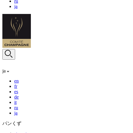
ru
ja
ja
en
fr
es
de
it
ru
ja
パンくず