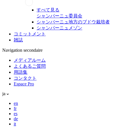
すべて見る
シャンパーニュ委員会
シャンパーニュ地方のブドウ栽培者
シャンパーニュメゾン
コミットメント
雑誌
Navigation secondaire
メディアルーム
よくあるご質問
用語集
コンタクト
Espace Pro
ja
en
fr
es
de
it