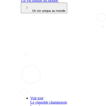
Un vin unique au monde
Un vin unique au monde
Voir tout
Le vignoble champenois