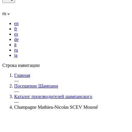
ru
en
fr
es
de
it
ru
ja
Строка навигации
Главная
—
Посещение Шампани
—
Каталог производителей шампанского
—
Champagne Mathieu-Nicolas SCEV Moussé