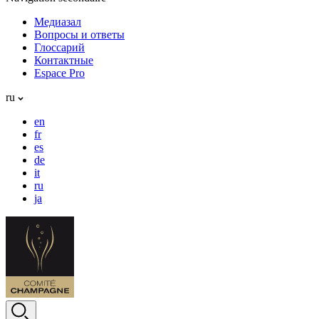
Медиазал
Вопросы и ответы
Глоссарий
Контактные
Espace Pro
ru
en
fr
es
de
it
ru
ja