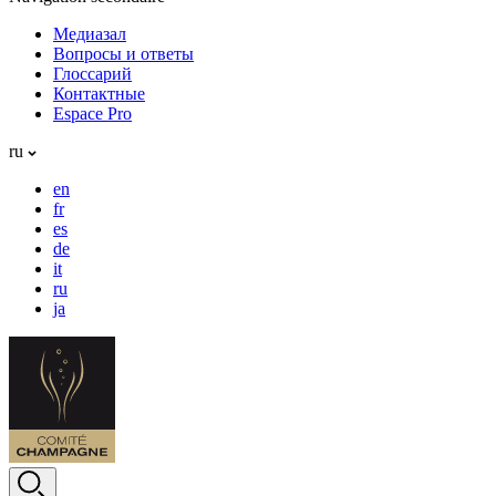
Медиазал
Вопросы и ответы
Глоссарий
Контактные
Espace Pro
ru
en
fr
es
de
it
ru
ja