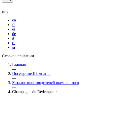
ru
en
fr
es
de
it
ru
ja
Строка навигации
Главная
—
Посещение Шампани
—
Каталог производителей шампанского
—
Champagne du Rédempteur