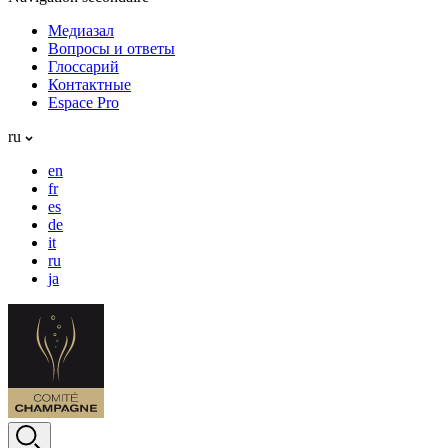
Медиазал
Вопросы и ответы
Глоссарий
Контактные
Espace Pro
ru
en
fr
es
de
it
ru
ja