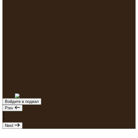
Войдите в подвал
Prev
1
7
Next