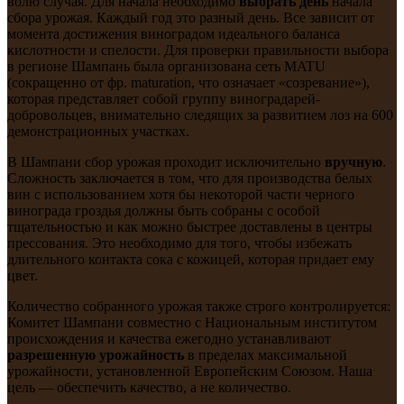
волю случая. Для начала необходимо
выбрать день
начала
сбора урожая. Каждый год это разный день. Все зависит от
момента достижения виноградом идеального баланса
кислотности и спелости. Для проверки правильности выбора
в регионе Шампань была организована сеть
MATU
(сокращенно от фр. maturation, что означает «созревание»),
которая представляет собой группу виноградарей-
добровольцев, внимательно следящих за развитием лоз на 600
демонстрационных участках.
В Шампани сбор урожая проходит исключительно
вручную
.
Сложность заключается в том, что для производства белых
вин с использованием хотя бы некоторой части черного
винограда гроздья должны быть собраны с особой
тщательностью и как можно быстрее доставлены в центры
прессования. Это необходимо для того, чтобы избежать
длительного контакта сока с кожицей, которая придает ему
цвет.
Количество собранного урожая также строго контролируется:
Комитет Шампани совместно с
Национальным институтом
происхождения и качества
ежегодно устанавливают
разрешенную урожайность
в пределах максимальной
урожайности, установленной Европейским Союзом. Наша
цель — обеспечить качество, а не количество.