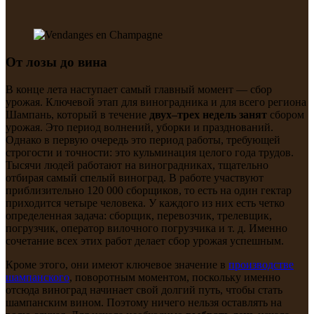
От лозы до вина
В конце лета наступает самый главный момент — сбор
урожая.
Ключевой этап для виноградника и для всего региона
Шампань, который в течение
двух–трех недель занят
сбором
урожая.
Это период волнений, уборки и празднований.
Однако в первую очередь это период работы, требующей
строгости и точности: это кульминация целого года трудов.
Тысячи людей работают на виноградниках, тщательно
отбирая самый спелый виноград. В работе участвуют
приблизительно 120 000 сборщиков, то есть на один гектар
приходится четыре человека. У каждого из них есть четко
определенная задача: сборщик, перевозчик, трелевщик,
погрузчик, оператор вилочного погрузчика и т. д. Именно
сочетание всех этих работ делает сбор урожая успешным.
Кроме этого, они имеют ключевое значение в
производстве
шампанского
, поворотным моментом, поскольку именно
отсюда виноград начинает свой долгий путь, чтобы стать
шампанским вином. Поэтому ничего нельзя оставлять на