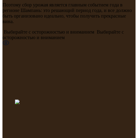
Поэтому сбор урожая является главным событием года в
регионе Шампань: это решающий период года, и все должно
быть организовано идеально, чтобы получить прекрасные
вина.
Выбирайте с осторожностью и вниманием
Выбирайте с
осторожностью и вниманием