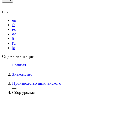
ru
en
fr
es
de
it
ru
ja
Строка навигации
Главная
—
Знакомство
—
Производство шампанского
—
Сбор урожая