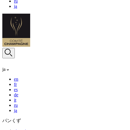
ru
ja
ja
en
fr
es
de
it
ru
ja
パンくず