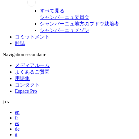
すべて見る
シャンパーニュ委員会
シャンパーニュ地方のブドウ栽培者
シャンパーニュメゾン
コミットメント
雑誌
Navigation secondaire
メディアルーム
よくあるご質問
用語集
コンタクト
Espace Pro
ja
en
fr
es
de
it