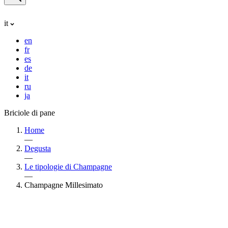
it
en
fr
es
de
it
ru
ja
Briciole di pane
Home
—
Degusta
—
Le tipologie di Champagne
—
Champagne Millesimato