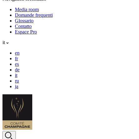
Media room
Domande frequenti
Glossario
Contatto
Espace Pro
it
en
fr
es
de
it
ru
ja