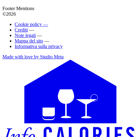
Footer Mentions
©2026
Cookie policy —
Crediti
—
Note legali
—
Mappa del sito
—
Informativa sulla privacy
Made with love by Studio Meta