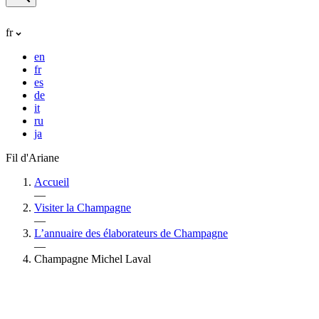
fr
en
fr
es
de
it
ru
ja
Fil d'Ariane
Accueil
—
Visiter la Champagne
—
L’annuaire des élaborateurs de Champagne
—
Champagne Michel Laval