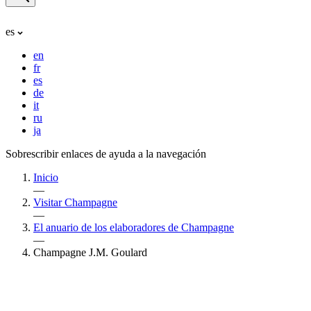
es
en
fr
es
de
it
ru
ja
Sobrescribir enlaces de ayuda a la navegación
Inicio
—
Visitar Champagne
—
El anuario de los elaboradores de Champagne
—
Champagne J.M. Goulard