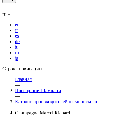
ru
en
fr
es
de
it
ru
ja
Строка навигации
Главная
—
Посещение Шампани
—
Каталог производителей шампанского
—
Champagne Marcel Richard