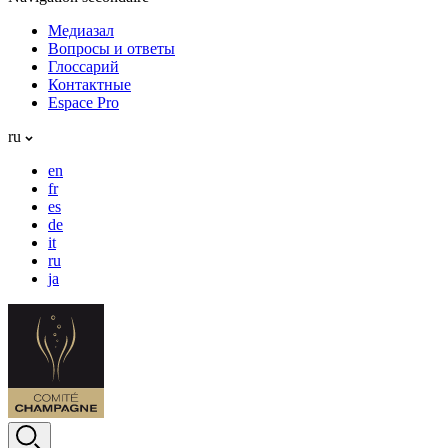
Медиазал
Вопросы и ответы
Глоссарий
Контактные
Espace Pro
ru
en
fr
es
de
it
ru
ja