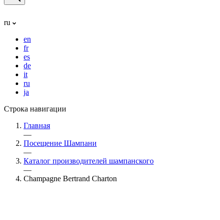
ru
en
fr
es
de
it
ru
ja
Строка навигации
Главная
—
Посещение Шампани
—
Каталог производителей шампанского
—
Champagne Bertrand Charton