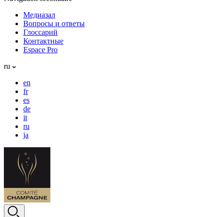
Медиазал
Вопросы и ответы
Глоссарий
Контактные
Espace Pro
ru
en
fr
es
de
it
ru
ja