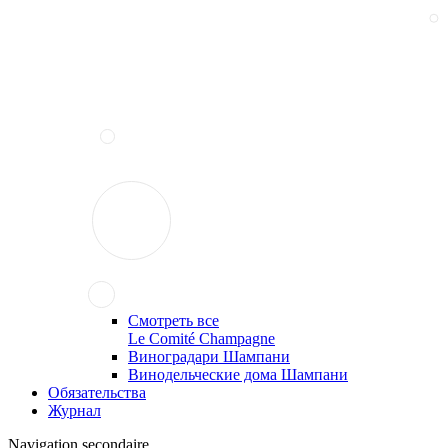
Смотреть все
Le Comité Champagne
Виноградари Шампани
Винодельческие дома Шампани
Обязательства
Журнал
Navigation secondaire