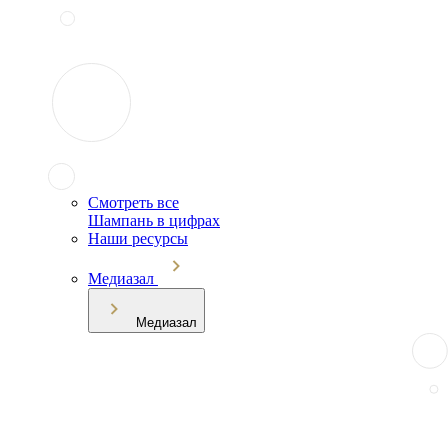
Смотреть все
Шампань в цифрах
Наши ресурсы
Медиазал
Медиазал