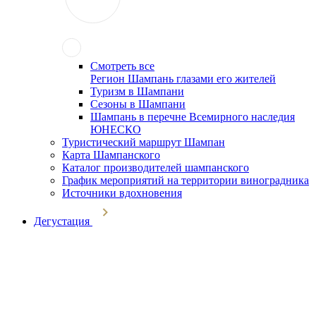
Смотреть все
Регион Шампань глазами его жителей
Туризм в Шампани
Сезоны в Шампани
Шампань в перечне Всемирного наследия
ЮНЕСКО
Туристический маршрут Шампан
Карта Шампанского
Каталог производителей шампанского
График мероприятий на территории виноградника
Источники вдохновения
Дегустация