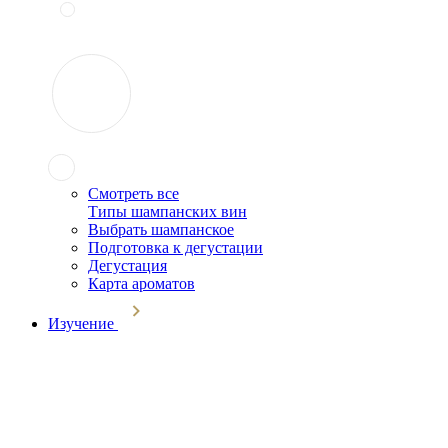
Смотреть все
Типы шампанских вин
Выбрать шампанское
Подготовка к дегустации
Дегустация
Карта ароматов
Изучение