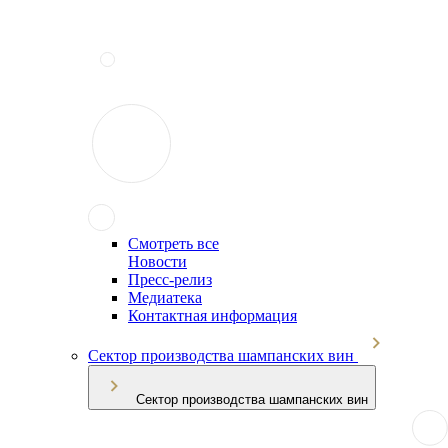
Смотреть все
Новости
Пресс-релиз
Медиатека
Контактная информация
Сектор производства шампанских вин
Сектор производства шампанских вин