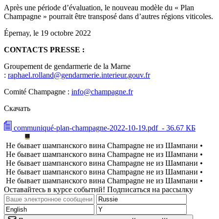
Après une période d’évaluation, le nouveau modèle du « Plan
Champagne » pourrait être transposé dans d’autres régions viticoles.
Épernay, le 19 octobre 2022
CONTACTS PRESSE :
Groupement de gendarmerie de la Marne
:
raphael.rolland@gendarmerie.interieur.gouv.fr
Comité Champagne :
info@champagne.fr
Скачать
communiqué-plan-champagne-2022-10-19.pdf
- 36.67 КБ
Не бывает шампанского вина Champagne не из Шампани •
Не бывает шампанского вина Champagne не из Шампани •
Не бывает шампанского вина Champagne не из Шампани •
Не бывает шампанского вина Champagne не из Шампани •
Не бывает шампанского вина Champagne не из Шампани •
Оставайтесь в курсе событий! Подписаться на рассылку