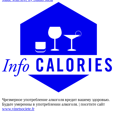
Чрезмерное употребление алкоголя вредит вашему здоровью.
Будьте умеренны в употреблении алкоголя. | посетите сайт
www.vinetsociete.fr