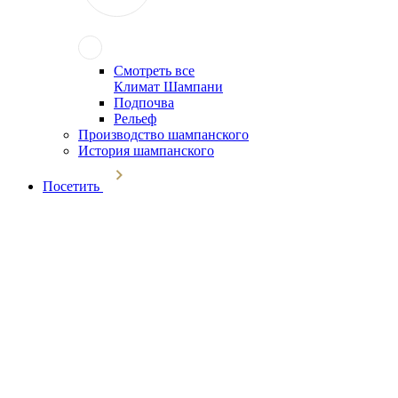
Смотреть все
Климат Шампани
Подпочва
Рельеф
Производство шампанского
История шампанского
Посетить