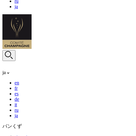
ru
ja
ja
en
fr
es
de
it
ru
ja
パンくず