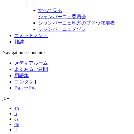
すべて見る
シャンパーニュ委員会
シャンパーニュ地方のブドウ栽培者
シャンパーニュメゾン
コミットメント
雑誌
Navigation secondaire
メディアルーム
よくあるご質問
用語集
コンタクト
Espace Pro
ja
en
fr
es
de
it